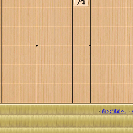
・
前の問題へ
・