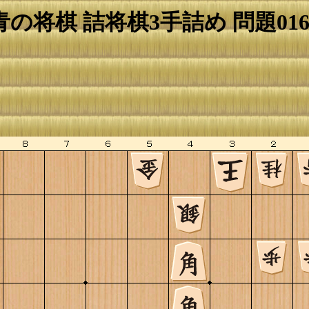
青の将棋 詰将棋3手詰め 問題016