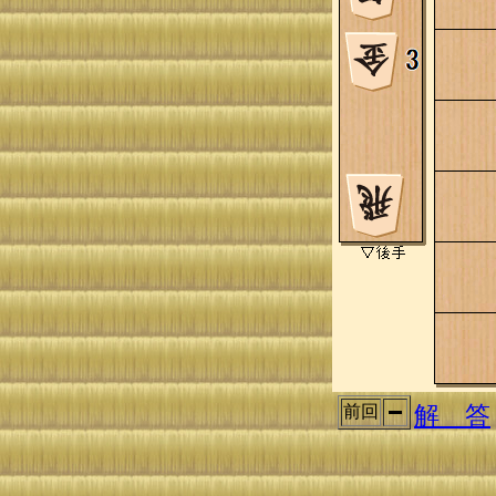
解 答
前回