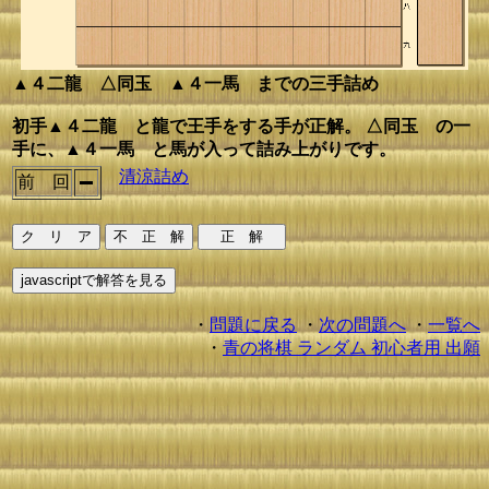
▲４二龍 △同玉 ▲４一馬 までの三手詰め
初手▲４二龍 と龍で王手をする手が正解。 △同玉 の一
手に、▲４一馬 と馬が入って詰み上がりです。
清涼詰め
前 回
・
問題に戻る
・
次の問題へ
・
一覧へ
・
青の将棋 ランダム 初心者用 出願