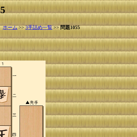
5
ホーム
>>
3手詰め一覧
>>
問題1055