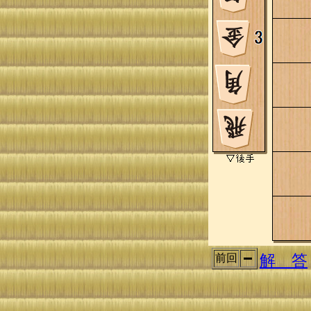
解 答
前回