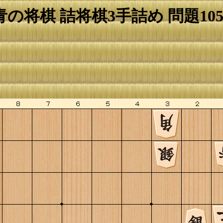
青の将棋 詰将棋3手詰め 問題105