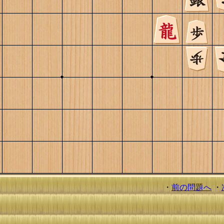
・
前の問題へ
・