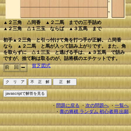
▲２三角 △同香 ▲２二馬 までの三手詰め
▲２三角 △１三玉 ならば ▲３五馬 まで
初手▲２三角 と引っ付けて角を打つ手が正解。 △同香
なら ▲２二馬 と馬が入って詰み上がりです。 また、角
を取らずに △１三玉 と逃げる手は、▲３五馬 で詰み
ですが、捨て駒は取るのが、詰将棋のエチケットです。
貧乏図式
前 回
・
問題に戻る
・
次の問題へ
・
一覧へ
・
青の将棋 ランダム 初心者用 出願