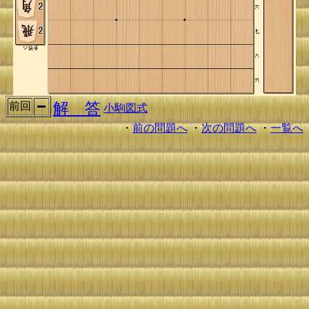
解 答
前回
小駒図式
・
前の問題へ
・
次の問題へ
・
一覧へ