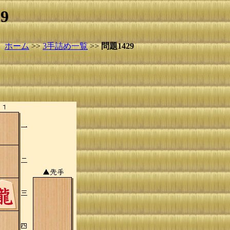
9
ホーム
>>
3手詰め一覧
>>
問題1429