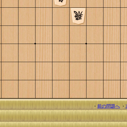
・
前の問題へ
・