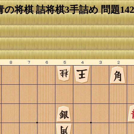
青の将棋 詰将棋3手詰め 問題142