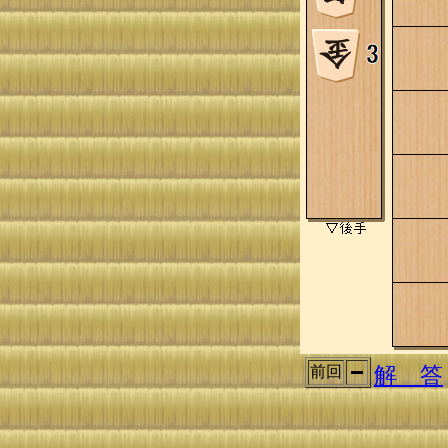
解 答
前回