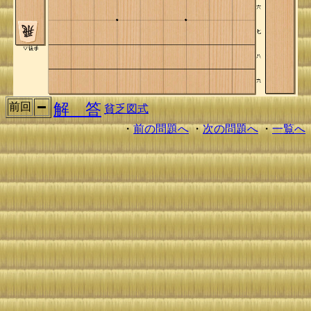
解 答
前回
貧乏図式
・
前の問題へ
・
次の問題へ
・
一覧へ