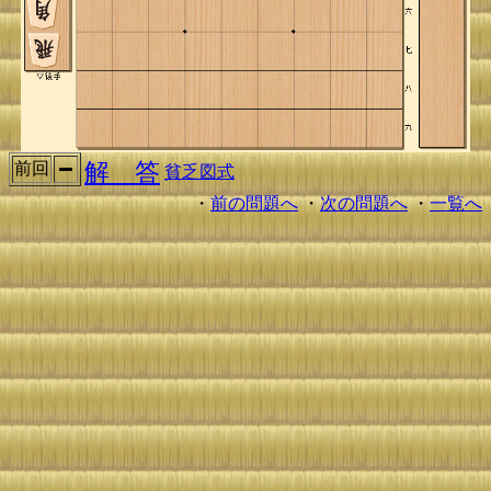
解 答
前回
貧乏図式
・
前の問題へ
・
次の問題へ
・
一覧へ