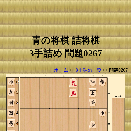
青の将棋 詰将棋
3手詰め 問題0267
ホーム
>>
3手詰め一覧
>>
問題0267