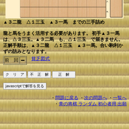
▲３二龍 △１三玉 ▲３一馬 までの三手詰め
龍と馬をうまく活用する必要があります。 初手▲３一馬
は、△３三玉。▲３二馬 も、△１三玉 で届きません。
正解手順は、▲３二龍 △１三玉 ▲３一馬。合い駒利か
ずの詰みとなります。
貧乏図式
前 回
・
問題に戻る
・
次の問題へ
・
一覧へ
・
青の将棋 ランダム 初心者用 出願