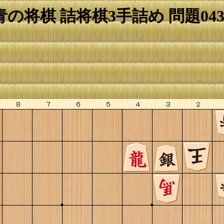
青の将棋 詰将棋3手詰め 問題043