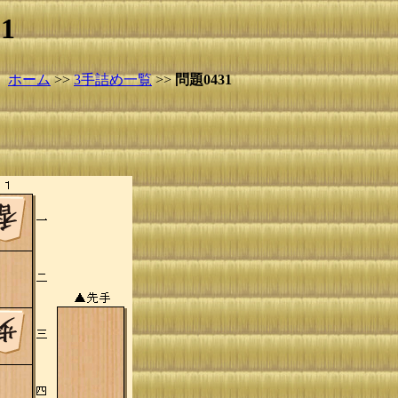
1
ホーム
>>
3手詰め一覧
>>
問題0431