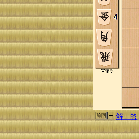
解 答
前回