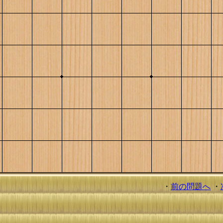
・
前の問題へ
・