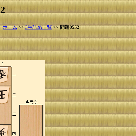
2
ホーム
>>
3手詰め一覧
>>
問題0552