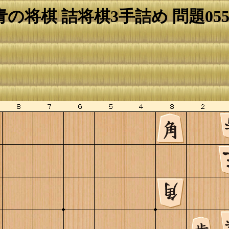
青の将棋 詰将棋3手詰め 問題055