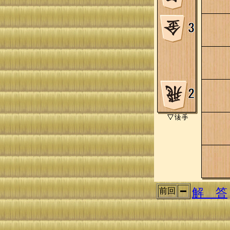
解 答
前回