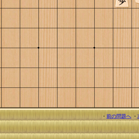
・
前の問題へ
・