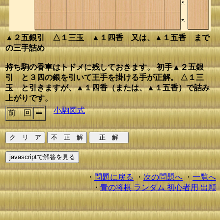
▲２五銀引 △１三玉 ▲１四香 又は、▲１五香 まで
の三手詰め
持ち駒の香車はトドメに残しておきます。 初手▲２五銀
引 と３四の銀を引いて王手を掛ける手が正解。 △１三
玉 と引きますが、▲１四香（または、▲１五香）で詰み
上がりです。
小駒図式
前 回
・
問題に戻る
・
次の問題へ
・
一覧へ
・
青の将棋 ランダム 初心者用 出願