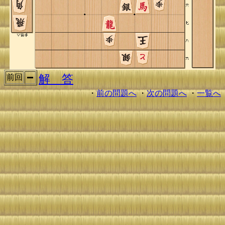
解 答
前回
・
前の問題へ
・
次の問題へ
・
一覧へ