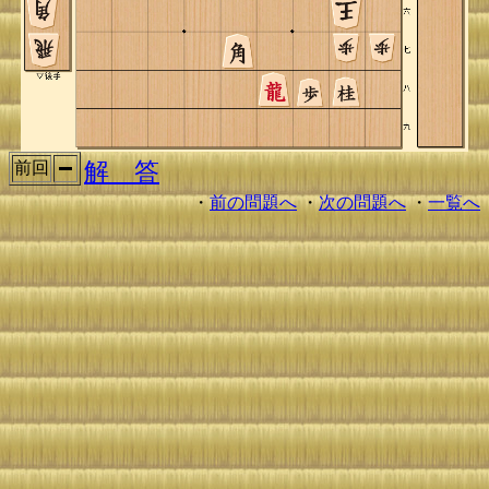
解 答
前回
・
前の問題へ
・
次の問題へ
・
一覧へ