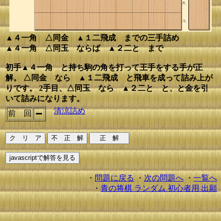
▲４一角 △同金 ▲１二飛成 までの三手詰め
▲４一角 △同玉 ならば ▲２二と まで
初手▲４一角 と持ち駒の角を打って王手をする手が正
解。 △同金 なら ▲１二飛成 と飛車を成って詰み上が
りです。 2手目、△同玉 なら ▲２二と と、と金を引
いて詰みになります。
清涼詰め
前 回
・
問題に戻る
・
次の問題へ
・
一覧へ
・
青の将棋 ランダム 初心者用 出願