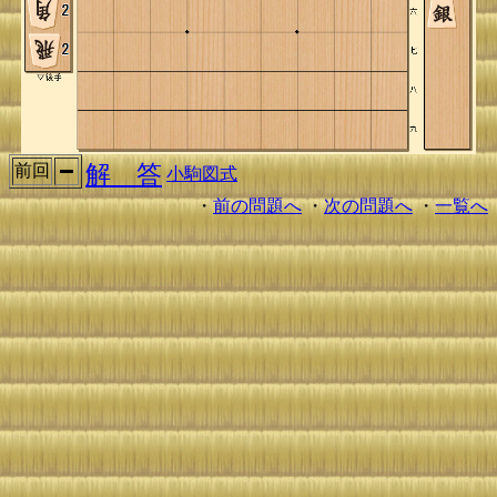
解 答
前回
小駒図式
・
前の問題へ
・
次の問題へ
・
一覧へ