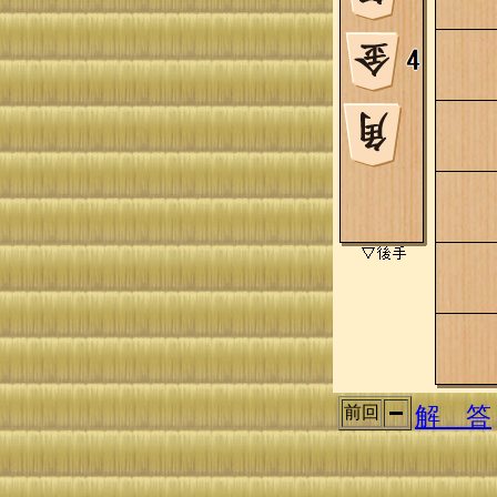
解 答
前回