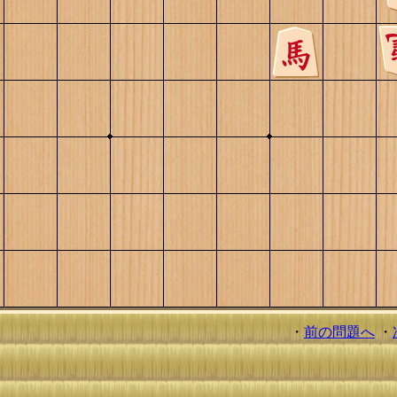
・
前の問題へ
・