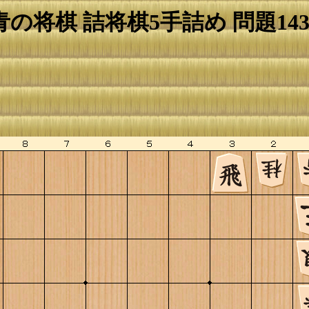
青の将棋 詰将棋5手詰め 問題143