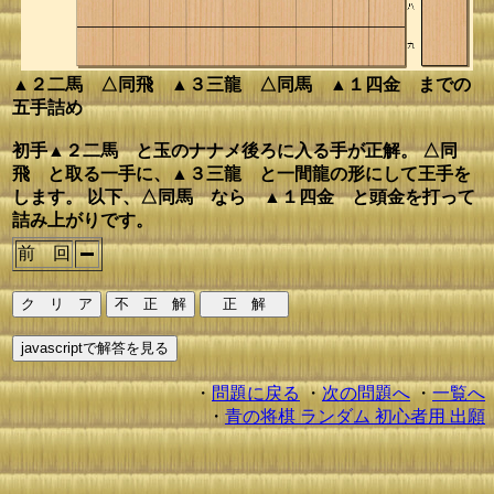
▲２二馬 △同飛 ▲３三龍 △同馬 ▲１四金 までの
五手詰め
初手▲２二馬 と玉のナナメ後ろに入る手が正解。 △同
飛 と取る一手に、▲３三龍 と一間龍の形にして王手を
します。 以下、△同馬 なら ▲１四金 と頭金を打って
詰み上がりです。
前 回
・
問題に戻る
・
次の問題へ
・
一覧へ
・
青の将棋 ランダム 初心者用 出願