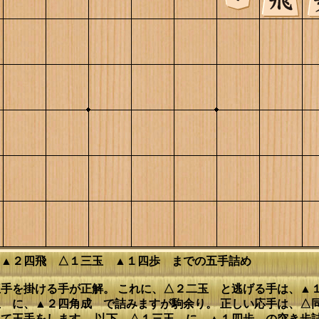
 ▲２四飛 △１三玉 ▲１四歩 までの五手詰め
手を掛ける手が正解。 これに、△２二玉 と逃げる手は、▲
 に、▲２四角成 で詰みますが駒余り。 正しい応手は、△
て王手をします。 以下、△１三玉 に、▲１四歩 の突き歩