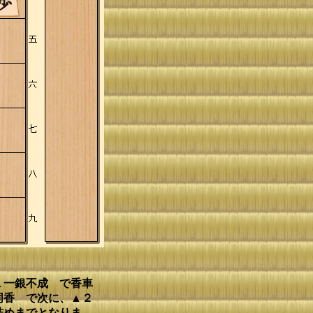
１一銀不成 で香車
同香 で次に、▲２
詰めまでとなりま