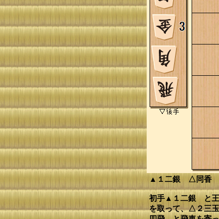
▲１二銀 △同香
初手▲１二銀 と王
を取って、△２三玉
四飛 と飛車を寄っ