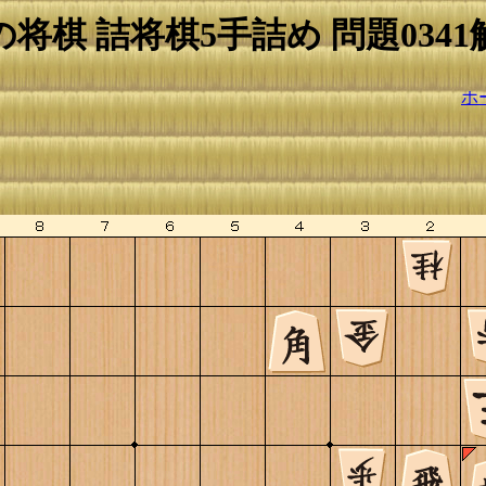
の将棋 詰将棋5手詰め 問題0341
ホ