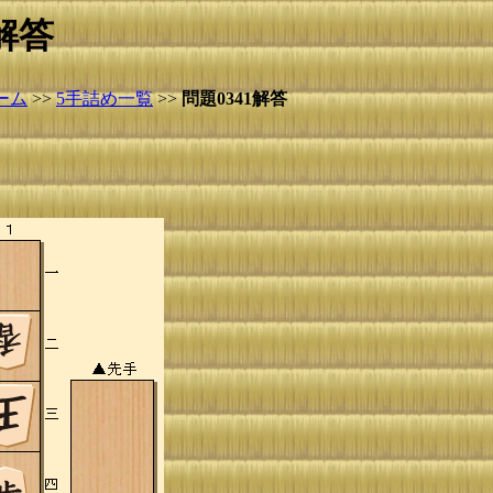
解答
ーム
>>
5手詰め一覧
>>
問題0341解答