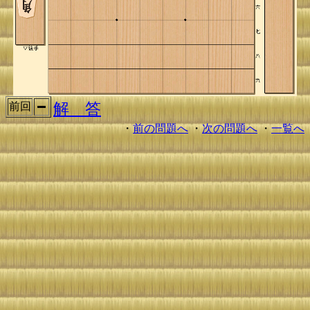
解 答
前回
・
前の問題へ
・
次の問題へ
・
一覧へ