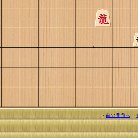
・
前の問題へ
・