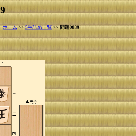
9
ホーム
>>
5手詰め一覧
>>
問題0889