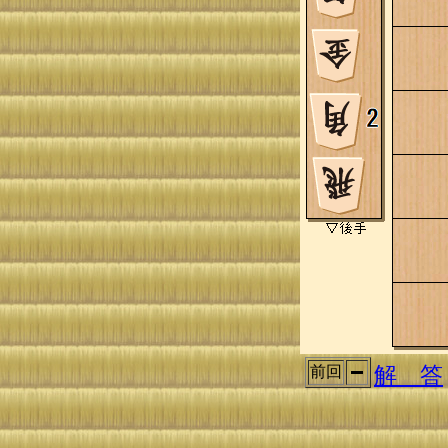
解 答
前回