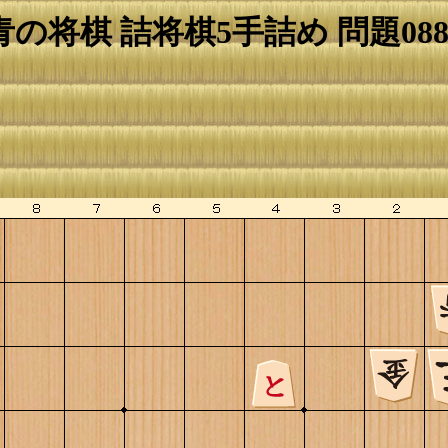
青の将棋 詰将棋5手詰め 問題088