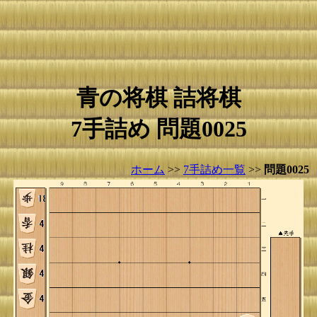
青の将棋 詰将棋
7手詰め 問題0025
ホーム
>>
7手詰め一覧
>>
問題0025