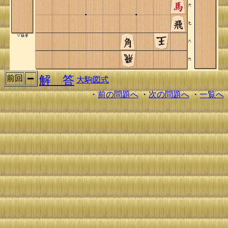
解 答
前回
大駒図式
・
前の問題へ
・
次の問題へ
・
一覧へ