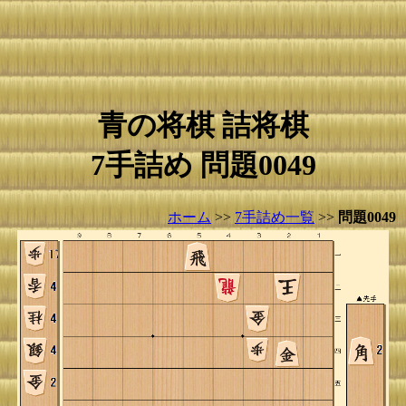
青の将棋 詰将棋
7手詰め 問題0049
ホーム
>>
7手詰め一覧
>>
問題0049