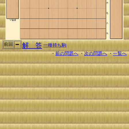
解 答
前回
一種持ち駒
・
前の問題へ
・
次の問題へ
・
一覧へ