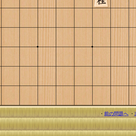
・
前の問題へ
・