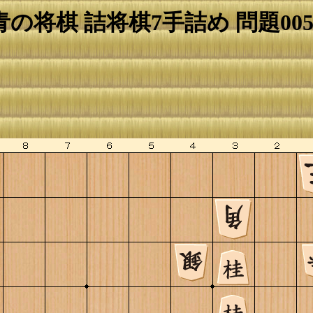
青の将棋 詰将棋7手詰め 問題005