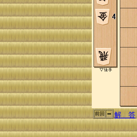
解 答
前回