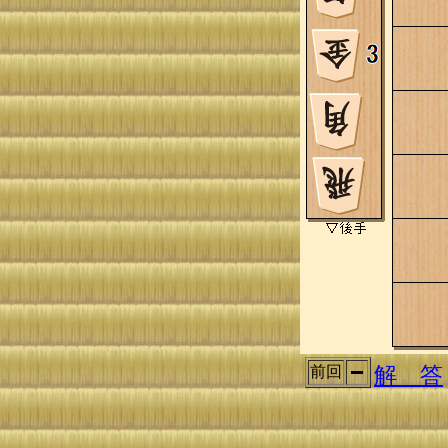
解 答
前回