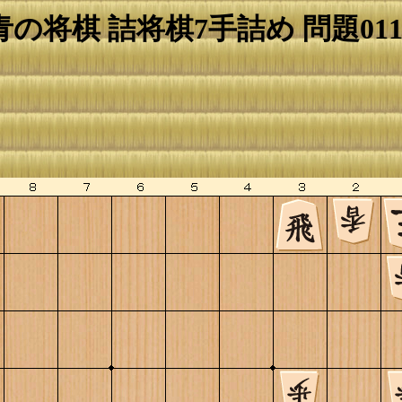
青の将棋 詰将棋7手詰め 問題011