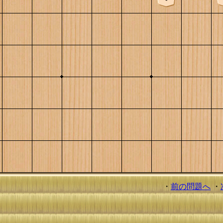
・
前の問題へ
・