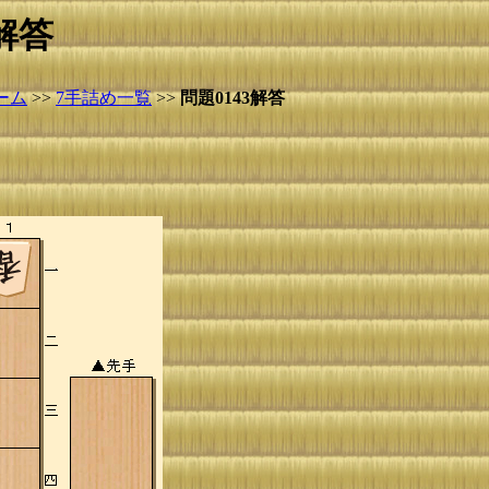
解答
ーム
>>
7手詰め一覧
>>
問題0143解答