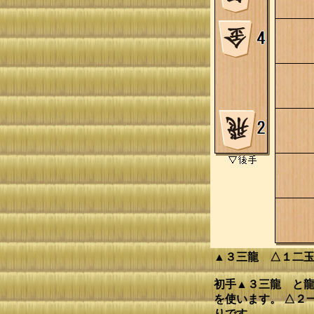
▲３三龍 △１二
初手▲３三龍 と龍
を使います。 △２
りです。