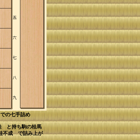
までの七手詰め
桂 と持ち駒の桂馬
桂不成 で詰み上が