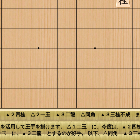
玉 ▲２四桂 △２一玉 ▲３二龍 △同角 ▲３三桂不成 
を活用して王手を掛けます。 △１二玉 に、今度は、▲２四
一玉 に、▲３二龍 とするのが好手。 以下、△同角 ▲３三