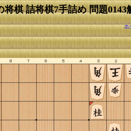
の将棋 詰将棋7手詰め 問題0143
ホ