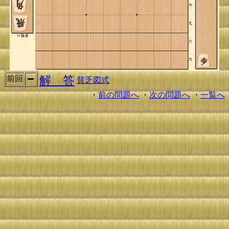
解 答
前回
貧乏図式
・
前の問題へ
・
次の問題へ
・
一覧へ