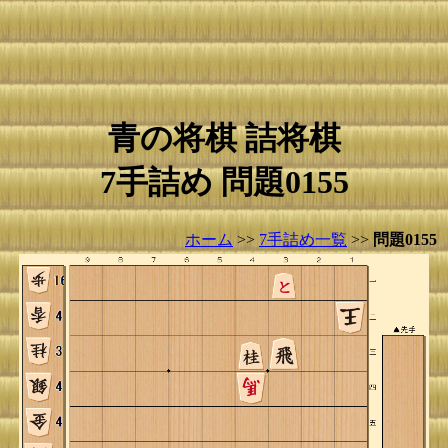
青の将棋 詰将棋
7手詰め 問題0155
ホーム
>>
7手詰め一覧
>>
問題0155