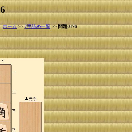
6
ホーム
>>
7手詰め一覧
>>
問題0176