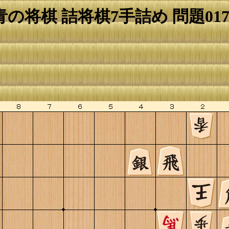
青の将棋 詰将棋7手詰め 問題017