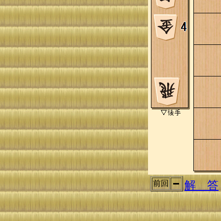
解 答
前回