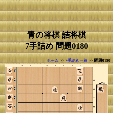
青の将棋 詰将棋
7手詰め 問題0180
ホーム
>>
7手詰め一覧
>>
問題0180