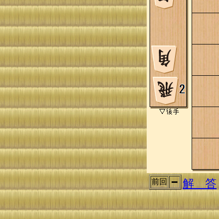
解 答
前回