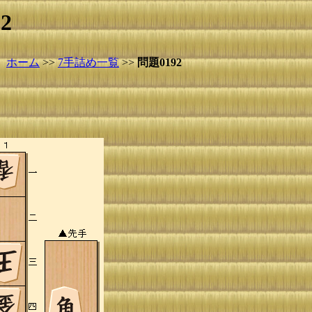
2
ホーム
>>
7手詰め一覧
>>
問題0192