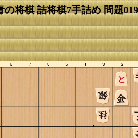
青の将棋 詰将棋7手詰め 問題019