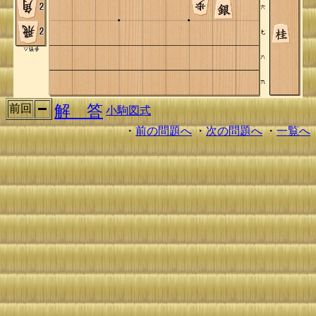
解 答
前回
小駒図式
・
前の問題へ
・
次の問題へ
・
一覧へ