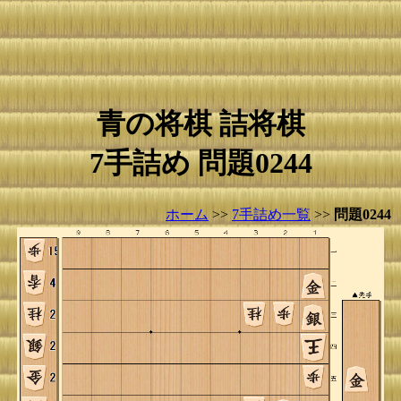
青の将棋 詰将棋
7手詰め 問題0244
ホーム
>>
7手詰め一覧
>>
問題0244