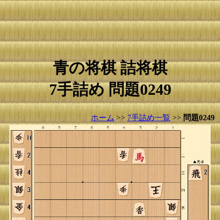
青の将棋 詰将棋
7手詰め 問題0249
ホーム
>>
7手詰め一覧
>>
問題0249