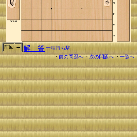
解 答
前回
一種持ち駒
・
前の問題へ
・
次の問題へ
・
一覧へ