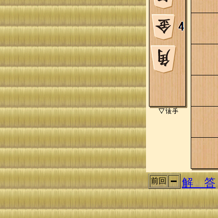
解 答
前回