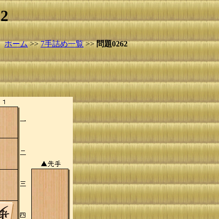
2
ホーム
>>
7手詰め一覧
>>
問題0262