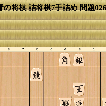
青の将棋 詰将棋7手詰め 問題026