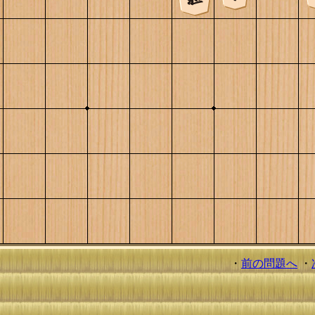
・
前の問題へ
・