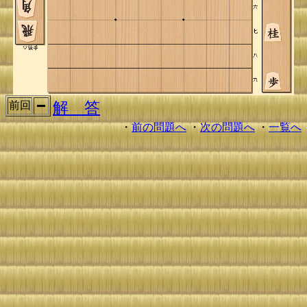
解 答
前回
・
前の問題へ
・
次の問題へ
・
一覧へ