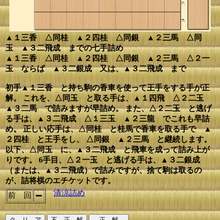
▲１三香 △同桂 ▲２四桂 △同銀 ▲２三馬 △同
玉 ▲３二飛成 までの七手詰め
▲１三香 △同桂 ▲２四桂 △同銀 ▲２三馬 △２一
玉 ならば ▲３二銀成 又は、▲３二飛成 まで
初手▲１三香 と持ち駒の香車を使って王手をする手が正
解。 これを、△同玉 と取る手は、▲１四飛 △２二玉
▲３二馬 で詰みますが早詰め。 また、△２二玉 と逃げ
る手は、▲３二飛成 △１三玉 ▲２三龍 でこれも早詰
め。 正しい応手は、△同桂 と桂馬で香車を取る手で ▲
２四桂 と王手をし、 △同銀 ▲２三馬 と継続します。
以下、△同玉 に、▲３二飛成 と飛車を成って詰み上が
りです。 6手目、△２一玉 と逃げる手は、▲３二銀成
（または、▲３二飛成）で詰みですが、捨て駒は取るの
が、詰将棋のエチケットです。
清涼詰め
前 回