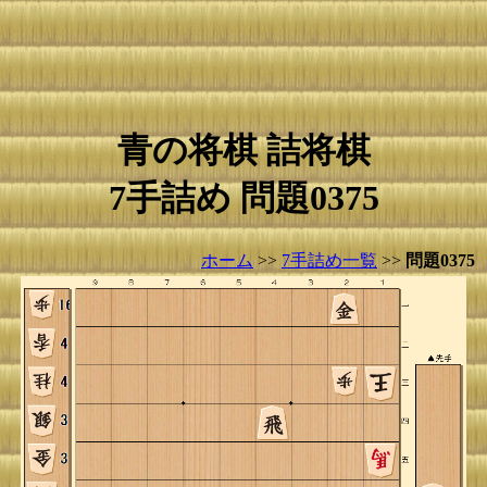
青の将棋 詰将棋
7手詰め 問題0375
ホーム
>>
7手詰め一覧
>>
問題0375