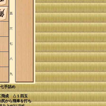
の七手詰め
２二飛成 △１四玉
の尻から飛車を打ち
詰み上がりです。