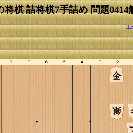
の将棋 詰将棋7手詰め 問題0414
ホ