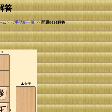
解答
ーム
>>
7手詰め一覧
>>
問題0414解答