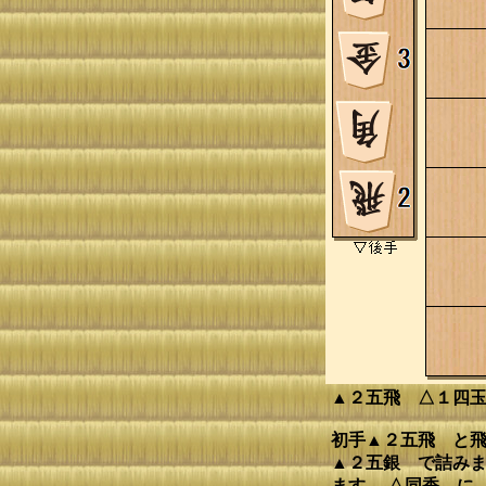
▲２五飛 △１四
初手▲２五飛 と
▲２五銀 で詰みま
ます。 △同香 に