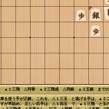
玉 ▲１三飛 △同香 ▲２三飛成 △同銀 ▲２五銀 まで
飛車を使う手が正解。 これを、△１三玉 と逃げる手は、▲
すが早詰め。 正しい応手は、△１四玉 で、▲１三飛 と玉
、▲２三飛成 と王手をし、 以下、△同銀 に、▲２五銀 で