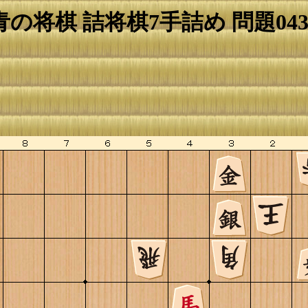
青の将棋 詰将棋7手詰め 問題043