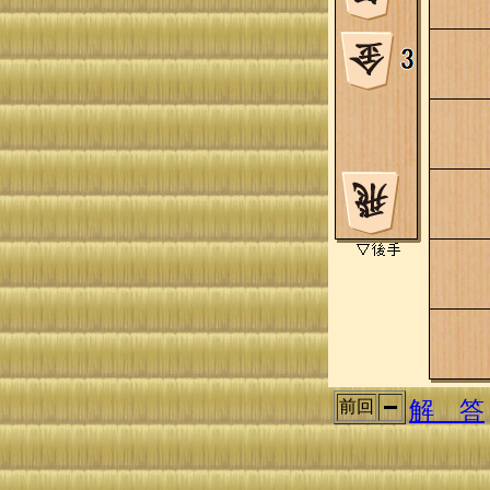
解 答
前回