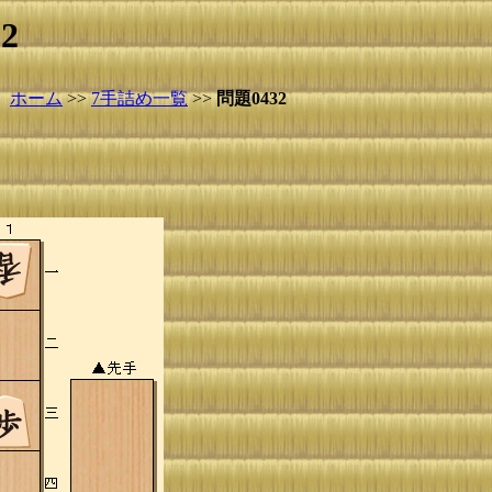
2
ホーム
>>
7手詰め一覧
>>
問題0432