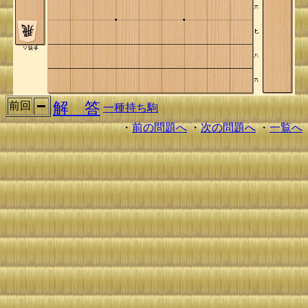
解 答
前回
一種持ち駒
・
前の問題へ
・
次の問題へ
・
一覧へ