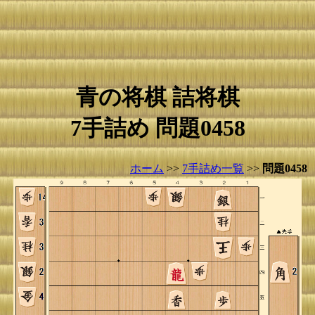
青の将棋 詰将棋
7手詰め 問題0458
ホーム
>>
7手詰め一覧
>>
問題0458