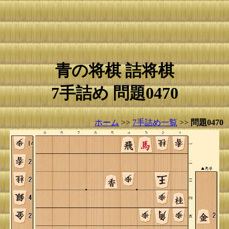
青の将棋 詰将棋
7手詰め 問題0470
ホーム
>>
7手詰め一覧
>>
問題0470