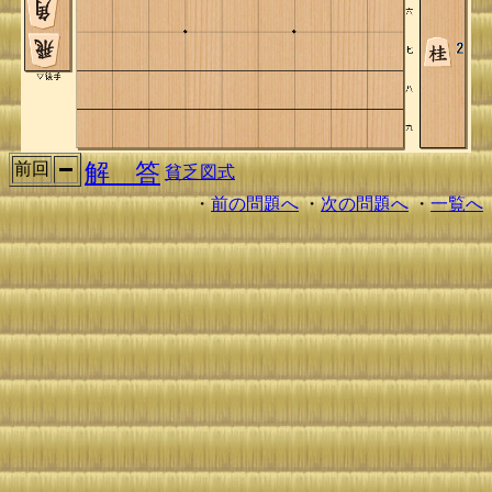
解 答
前回
貧乏図式
・
前の問題へ
・
次の問題へ
・
一覧へ