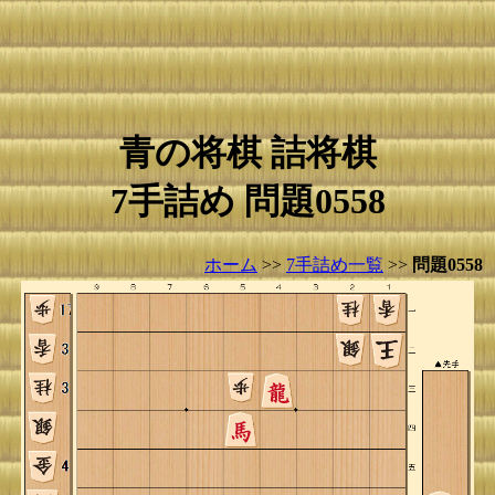
青の将棋 詰将棋
7手詰め 問題0558
ホーム
>>
7手詰め一覧
>>
問題0558