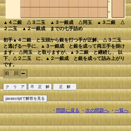
▲４二銀 △３二玉 ▲３一銀成 △同玉 ▲３二銀 △
２二玉 ▲２一銀成 までの七手詰め
初手▲４二銀 と玉頭から銀を打つ手が正解。 △３二玉
と逃げる一手に、▲３一銀成 と銀を成って両王手を掛け
ます。 △同玉 と取りますが、▲３二銀 と継続し、 以
下、△２二玉 に、▲２一銀成 と銀を成って詰み上がり
です。
前 回
・
問題に戻る
・
次の問題へ
・
一覧へ