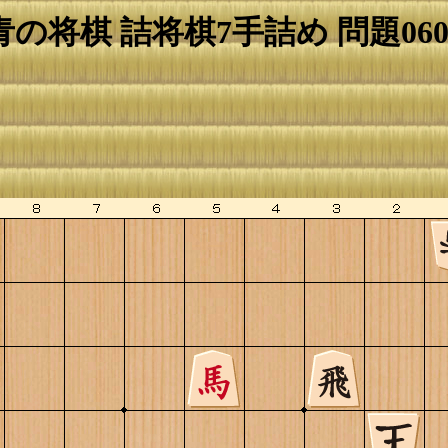
青の将棋 詰将棋7手詰め 問題060