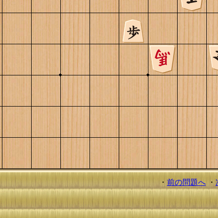
・
前の問題へ
・