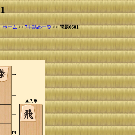
1
ホーム
>>
7手詰め一覧
>>
問題0601