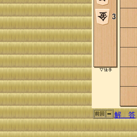
解 答
前回