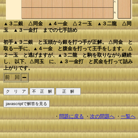
▲３二銀 △同金 ▲４一金 △２一玉 ▲３二龍 △同
玉 ▲３一金打 までの七手詰め
初手▲３二銀 と玉頭から銀を打つ手が正解。 △同金 と
取る一手に、▲４一金 と腹金を打って王手をします。 △
２一玉 と逃げますが、▲３二龍 と駒を取りながら継続
し、 以下、△同玉 に、▲３一金打 と尻金を打って詰み
上がりです。
前 回
・
問題に戻る
・
次の問題へ
・
一覧へ