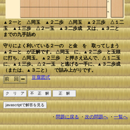
▲２一と △同玉 ▲２二歩 △同玉 ▲２三歩 △１二
玉 ▲１三歩 △２一玉 ▲３二歩成 又は、▲３二と
までの九手詰め
守りによく利いている２一の と金 を 取ってしまう
▲２一と が正解です。 △同玉 に、▲２二歩 と玉頭
に打ち、△同玉。 ▲２三歩 と押さえ込んで、△１二玉
に、▲１三歩。 △２一玉 と逃げる一手に、▲３二歩成
（または、▲３二と） で詰み上がりです。
豆腐図式
前 回
・
問題に戻る
・
次の問題へ
・
一覧へ