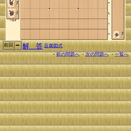
解 答
前回
豆腐図式
・
前の問題へ
・
次の問題へ
・
一覧へ