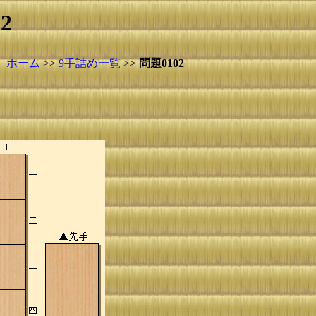
2
ホーム
>>
9手詰め一覧
>>
問題0102