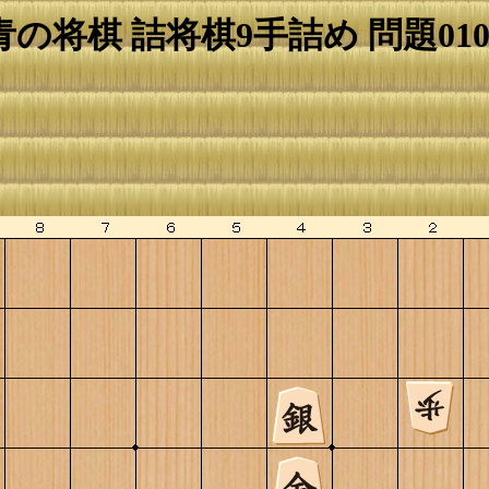
青の将棋 詰将棋9手詰め 問題010