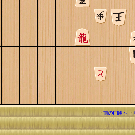
・
前の問題へ
・