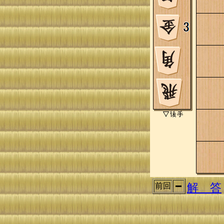
解 答
前回