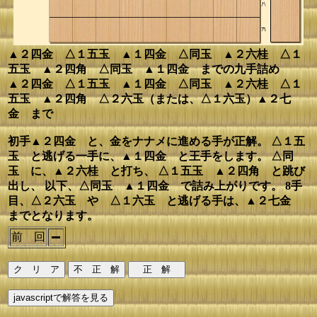
▲２四金 △１五玉 ▲１四金 △同玉 ▲２六桂 △１
五玉 ▲２四角 △同玉 ▲１四金 までの九手詰め
▲２四金 △１五玉 ▲１四金 △同玉 ▲２六桂 △１
五玉 ▲２四角 △２六玉（または、△１六玉）▲２七
金 まで
初手▲２四金 と、金をナナメに進める手が正解。 △１五
玉 と逃げる一手に、▲１四金 と王手をします。 △同
玉 に、▲２六桂 と打ち、 △１五玉 ▲２四角 と跳び
出し、 以下、△同玉 ▲１四金 で詰み上がりです。 8手
目、△２六玉 や △１六玉 と逃げる手は、▲２七金
までとなります。
前 回