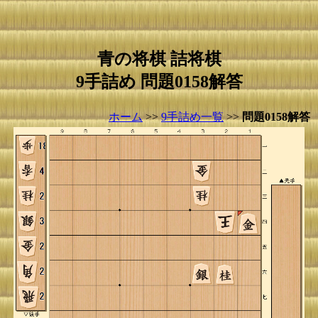
青の将棋 詰将棋
9手詰め 問題0158解答
ホーム
>>
9手詰め一覧
>>
問題0158解答