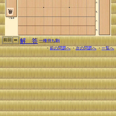
解 答
前回
一種持ち駒
・
前の問題へ
・
次の問題へ
・
一覧へ